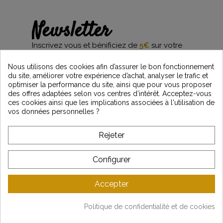
Newsletter
Inscrivez vous et bénificiez de
5€
sur votre
première commande*
et restez informés des dernières nouveautés
Nous utilisons des cookies afin d’assurer le bon fonctionnement
Vintage Motors
du site, améliorer votre expérience d’achat, analyser le trafic et
optimiser la performance du site, ainsi que pour vous proposer
des offres adaptées selon vos centres d’intérêt. Acceptez-vous
ces cookies ainsi que les implications associées à l'utilisation de
*Dès 99€ d'achat. En vous abonnant à notre newsletter, vous reconnaissez avoir pris
vos données personnelles ?
connaissance de notre politique de gestion des données personnelles et vous
l'acceptez.
Rejeter
A PROPOS DE VINTAGE
Configurer
SERVICE CLIENT
Accepter
DERNIÈRES ACTUALITÉS
Politique de confidentialité et de cookies
Mentions légales
-
CGV
-
Gestion des données
-
Plan du site
Copyright © Vintage Motors 2025