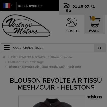
01 48 07 51
BESOIN D'AIDE ?
60
0
COMPTE
PANIER
EQUIPEMENT MOTARD
Blouson moto
Blouson textile vintage
Blouson Revolte Air Tissu Mesh/Cuir - Helstons
BLOUSON REVOLTE AIR TISSU
MESH/CUIR - HELSTONS