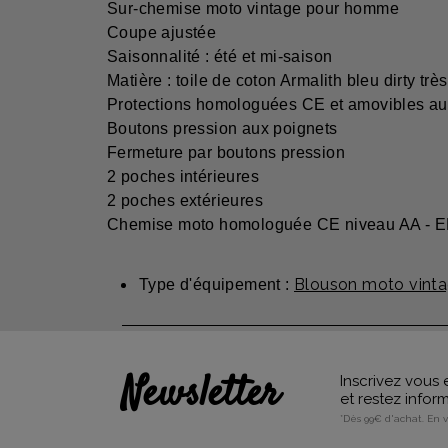
Sur-chemise moto vintage pour homme
Coupe ajustée
Saisonnalité : été et mi-saison
Matière : toile de coton Armalith bleu dirty très
Protections homologuées CE et amovibles aux
Boutons pression aux poignets
Fermeture par boutons pression
2 poches intérieures
2 poches extérieures
Chemise moto homologuée CE niveau AA - E
Blouson moto vint
Type d'équipement :
Newsletter
Inscrivez vous 
et restez info
*Dès 99€ d'achat. En 