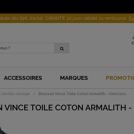
Gagnez 10 euros en parrainant un proche !
En savoir plus
ACCESSOIRES
MARQUES
PROMOTI
 textile vintage
Blouson Vince Toile Coton Armalith - Helstons
 VINCE TOILE COTON ARMALITH -