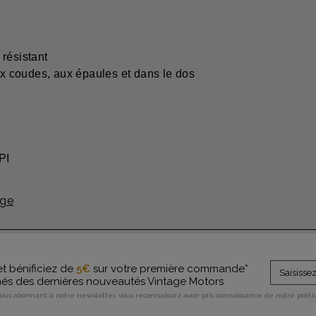
 résistant
 coudes, aux épaules et dans le dos
PI
age
et bénificiez de
5€
sur votre première commande*
rmés des dernières nouveautés Vintage Motors
vous abonnant à notre newsletter, vous reconnaissez avoir pris connaissance de notre polit