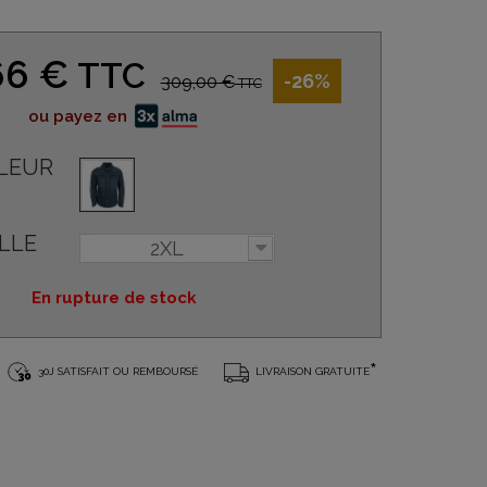
66 €
TTC
-26%
309,00 €
TTC
ou payez en
LEUR
LLE
2XL
En rupture de stock
*
30J SATISFAIT OU REMBOURSÉ
LIVRAISON GRATUITE