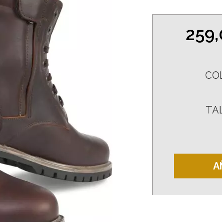
259
CO
TA
A