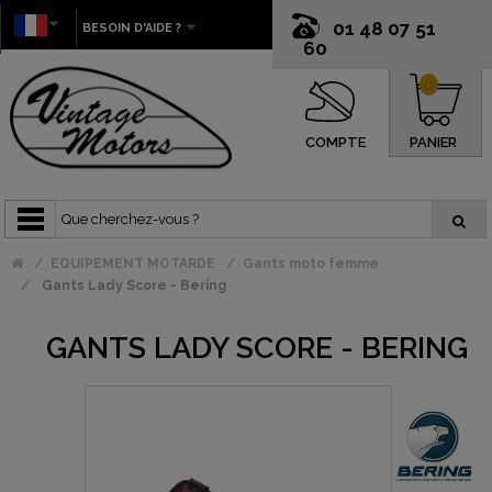
01 48 07 51
BESOIN D'AIDE ?
60
0
COMPTE
PANIER
EQUIPEMENT MOTARDE
Gants moto femme
Gants Lady Score - Bering
GANTS LADY SCORE - BERING