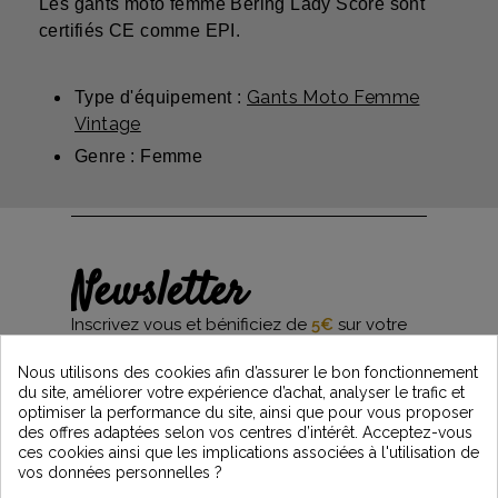
Les gants moto femme Bering Lady Score sont
certifiés CE comme EPI.
Gants Moto Femme
Type d'équipement :
Vintage
Genre : Femme
Newsletter
Inscrivez vous et bénificiez de
5€
sur votre
première commande*
et restez informés des dernières nouveautés
Nous utilisons des cookies afin d’assurer le bon fonctionnement
Vintage Motors
du site, améliorer votre expérience d’achat, analyser le trafic et
optimiser la performance du site, ainsi que pour vous proposer
des offres adaptées selon vos centres d’intérêt. Acceptez-vous
ces cookies ainsi que les implications associées à l'utilisation de
*Dès 99€ d'achat. En vous abonnant à notre newsletter, vous reconnaissez avoir pris
vos données personnelles ?
connaissance de notre politique de gestion des données personnelles et vous