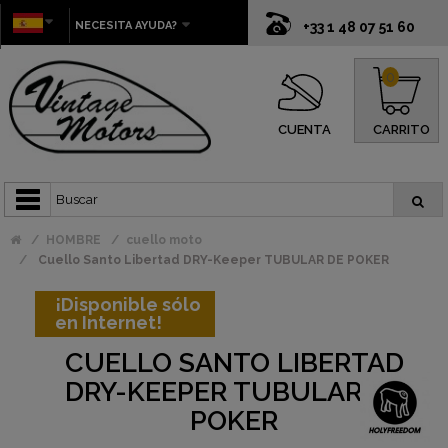
NECESITA AYUDA?
+33 1 48 07 51 60
0
CUENTA
CARRITO
HOMBRE
cuello moto
Cuello Santo Libertad DRY-Keeper TUBULAR DE POKER
¡Disponible sólo
en Internet!
CUELLO SANTO LIBERTAD
DRY-KEEPER TUBULAR DE
POKER