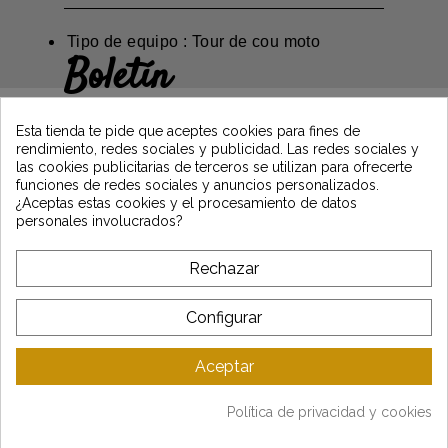
Tipo de equipo : Tour de cou moto
Boletín
Gane un 5€ en su primer pedido
suscribiéndose y manténgase informado de
Esta tienda te pide que aceptes cookies para fines de
las últimas noticias de Vintage Motors
rendimiento, redes sociales y publicidad. Las redes sociales y
las cookies publicitarias de terceros se utilizan para ofrecerte
funciones de redes sociales y anuncios personalizados.
¿Aceptas estas cookies y el procesamiento de datos
*Dès 99€ d'achat. En vous abonnant à notre newsletter, vous reconnaissez avoir pris
personales involucrados?
connaissance de notre politique de gestion des données personnelles et vous
l'acceptez.
Rechazar
A PROPÓSITO DE VINTAGE
Configurar
SERVICIO AL CLIENTE
Aceptar
ÚLTIMAS NOTICIAS
Política de privacidad y cookies
Mentions légales
-
CGV
-
Gestion des données
-
Plan du site
Copyright © Vintage Motors 2025