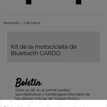
Mostrando 1 - 2 de 2 items
Kit de la motocicleta de
Bluetooth CARDO
Boletín
Gane un 5€ en su primer pedido
suscribiéndose y manténgase informado de
las últimas noticias de Vintage Motors