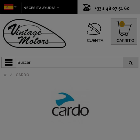
NECESITA AYUDA?
+33 1 48 07 51 60
0
CUENTA
CARRITO
CARDO