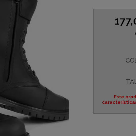
177
CO
TA
Este prod
característica