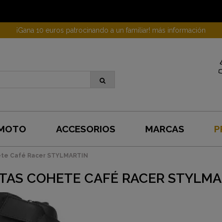
¡Gana 10 euros patrocinando a un familiar! más información
 MOTO
ACCESORIOS
MARCAS
P
ete Café Racer STYLMARTIN
TAS COHETE CAFÉ RACER STYLMA