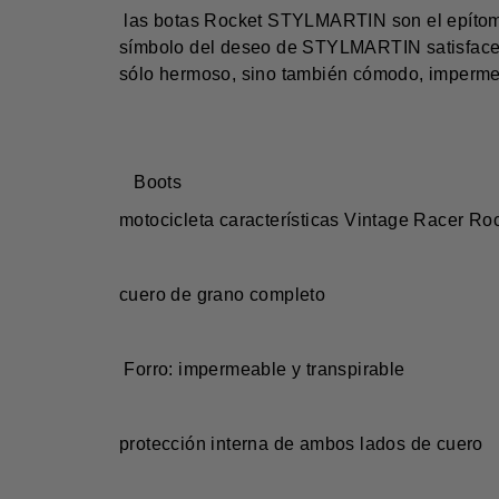
 las botas Rocket STYLMARTIN son el epítome de cargadores de la motocicleta de la vendimia. Diseñado para las botas militares, estas botas son el 
símbolo del deseo de STYLMARTIN satisfacer l
sólo hermoso, sino también cómodo, impermea
Boots
motocicleta características Vintage Racer Ro
cuero de grano completo
 Forro: impermeable y transpirable 
protección interna de ambos lados de cuero