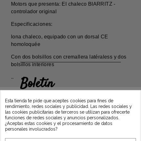
Motors que presenta: El chaleco BIARRITZ -
controlador original
Especificaciones:
lona chaleco, equipado con un dorsal CE
homoloquée
Con dos bolsillos con cremallera latéraless y dos
bolsillos interiores
..
Boletín
Gane un 5€ en su primer pedido
suscribiéndose y manténgase informado de
Esta tienda te pide que aceptes cookies para fines de
las últimas noticias de Vintage Motors
rendimiento, redes sociales y publicidad. Las redes sociales y
las cookies publicitarias de terceros se utilizan para ofrecerte
funciones de redes sociales y anuncios personalizados.
¿Aceptas estas cookies y el procesamiento de datos
*Dès 99€ d'achat. En vous abonnant à notre newsletter, vous reconnaissez avoir pris
personales involucrados?
connaissance de notre politique de gestion des données personnelles et vous
l'acceptez.