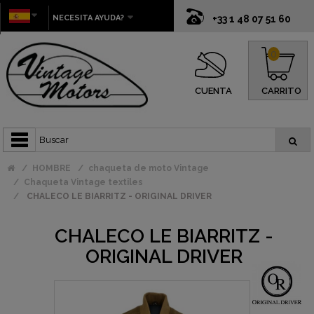
NECESITA AYUDA?
+33 1 48 07 51 60
0
CUENTA
CARRITO
HOMBRE
chaqueta de moto Vintage
Chaqueta Vintage textiles
CHALECO LE BIARRITZ - ORIGINAL DRIVER
CHALECO LE BIARRITZ -
ORIGINAL DRIVER