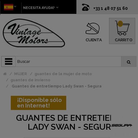
NECESITA AYUDA?
+33 1 48 07 51 60
0
CUENTA
CARRITO
MUJER
guantes de la mujer de moto
guantes de invierno
Guantes de entretiempo Lady Swan - Segura
¡Disponible sólo
en Internet!
GUANTES DE ENTRETIEMPO
LADY SWAN - SEGURA