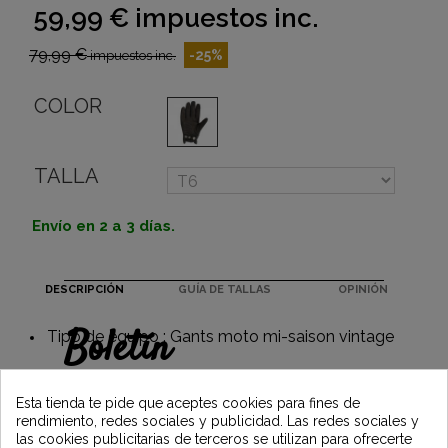
59,99 €
impuestos inc.
79,99 €
-25%
impuestos inc.
COLOR
TALLA
Envío en 2 a 3 días.
DESCRIPCIÓN
GUÍA DE TALLAS
OPINIÓN
Boletín
Tipo de equipo : Gants moto mi-saison vintage
Gane un 5€ en su primer pedido
suscribiéndose y manténgase informado de
Esta tienda te pide que aceptes cookies para fines de
las últimas noticias de Vintage Motors
rendimiento, redes sociales y publicidad. Las redes sociales y
las cookies publicitarias de terceros se utilizan para ofrecerte