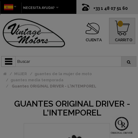
NECESITA AYUDA?
+33 1 48 07 51 60
0
CUENTA
CARRITO
MUJER
guantes de la mujer de moto
guantes media temporada
Guantes ORIGINAL DRIVER - L'INTEMPOREL
GUANTES ORIGINAL DRIVER -
L'INTEMPOREL