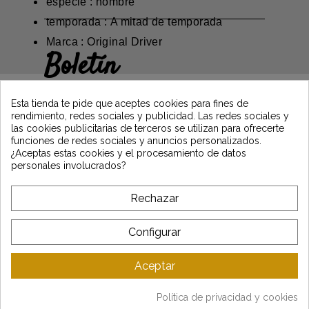
especie : hombre
temporada : A mitad de temporada
Marca : Original Driver
Boletín
Gane un 5€ en su primer pedido
suscribiéndose y manténgase informado de
Esta tienda te pide que aceptes cookies para fines de
las últimas noticias de Vintage Motors
rendimiento, redes sociales y publicidad. Las redes sociales y
las cookies publicitarias de terceros se utilizan para ofrecerte
funciones de redes sociales y anuncios personalizados.
¿Aceptas estas cookies y el procesamiento de datos
*Dès 99€ d'achat. En vous abonnant à notre newsletter, vous reconnaissez avoir pris
personales involucrados?
connaissance de notre politique de gestion des données personnelles et vous
l'acceptez.
Rechazar
A PROPÓSITO DE VINTAGE
Configurar
SERVICIO AL CLIENTE
Aceptar
ÚLTIMAS NOTICIAS
Política de privacidad y cookies
Mentions légales
-
CGV
-
Gestion des données
-
Plan du site