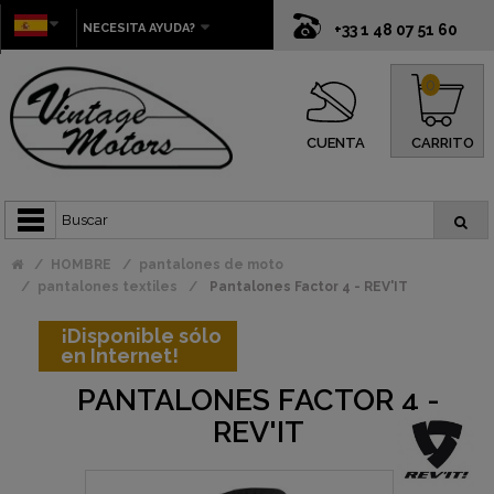
NECESITA AYUDA?
+33 1 48 07 51 60
0
CUENTA
CARRITO
HOMBRE
pantalones de moto
pantalones textiles
Pantalones Factor 4 - REV'IT
¡Disponible sólo
en Internet!
PANTALONES FACTOR 4 -
REV'IT