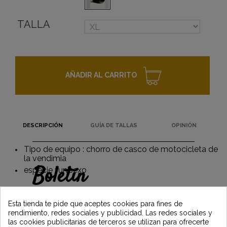
TALLA
AÑADIR AL CARRITO
DESCRIPCIÓN
GUÍA DE TALLAS
OPINIÓN
Tipo de equipo : chorro de casco de motocicleta de
la vendimia
Boletín
especie : unisexo
Gane un 5€ en su primer pedido
suscribiéndose y manténgase informado de
Esta tienda te pide que aceptes cookies para fines de
las últimas noticias de Vintage Motors
rendimiento, redes sociales y publicidad. Las redes sociales y
las cookies publicitarias de terceros se utilizan para ofrecerte