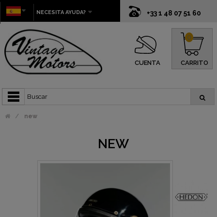
NECESITA AYUDA?
+33 1 48 07 51 60
0
CUENTA
CARRITO
new
NEW