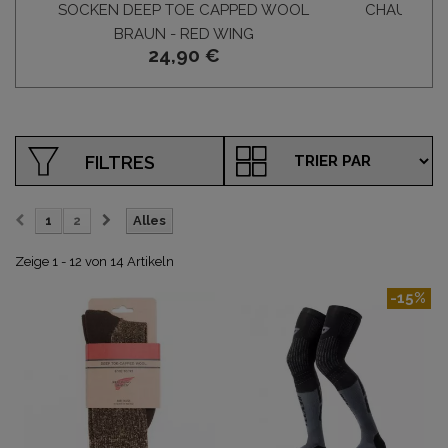
SOCKEN DEEP TOE CAPPED WOOL
CHAUSSETT
BRAUN - RED WING
RID
24,90 €
FILTRES
1
2
Alles
Zeige 1 - 12 von 14 Artikeln
-15%