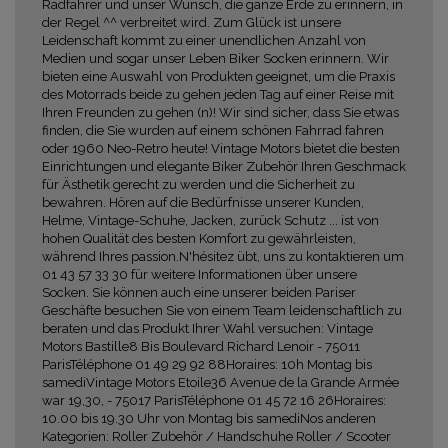
Radfahrer und unser Wunsch, die ganze Erde zu erinnern, in
der Regel ^^ verbreitet wird. Zum Glück ist unsere
Leidenschaft kommt zu einer unendlichen Anzahl von
Medien und sogar unser Leben Biker Socken erinnern. Wir
bieten eine Auswahl von Produkten geeignet, um die Praxis
des Motorrads beide zu gehen jeden Tag auf einer Reise mit
Ihren Freunden zu gehen (n)! Wir sind sicher, dass Sie etwas
finden, die Sie wurden auf einem schönen Fahrrad fahren
oder 1960 Neo-Retro heute! Vintage Motors bietet die besten
Einrichtungen und elegante Biker Zubehör Ihren Geschmack
für Ästhetik gerecht zu werden und die Sicherheit zu
bewahren. Hören auf die Bedürfnisse unserer Kunden,
Helme, Vintage-Schuhe, Jacken, zurück Schutz ... ist von
hohen Qualität des besten Komfort zu gewährleisten,
während Ihres passion.N'hésitez übt, uns zu kontaktieren um
01 43 57 33 30 für weitere Informationen über unsere
Socken. Sie können auch eine unserer beiden Pariser
Geschäfte besuchen Sie von einem Team leidenschaftlich zu
beraten und das Produkt Ihrer Wahl versuchen: Vintage
Motors Bastille8 Bis Boulevard Richard Lenoir - 75011
ParisTéléphone 01 49 29 92 88Horaires: 10h Montag bis
samediVintage Motors Etoile36 Avenue de la Grande Armée
war 19,30, - 75017 ParisTéléphone 01 45 72 16 26Horaires:
10.00 bis 19.30 Uhr von Montag bis samediNos anderen
Kategorien: Roller Zubehör / Handschuhe Roller / Scooter