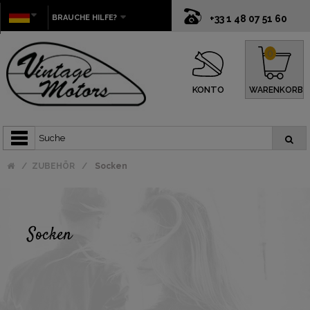
BRAUCHE HILFE?
+33 1 48 07 51 60
0
KONTO
WARENKORB
ZUBEHÖR
Socken
Socken