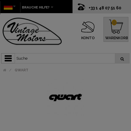
BRAUCHE HILFE?
+33 1 48 07 51 60
0
KONTO
WARENKORB
QWART