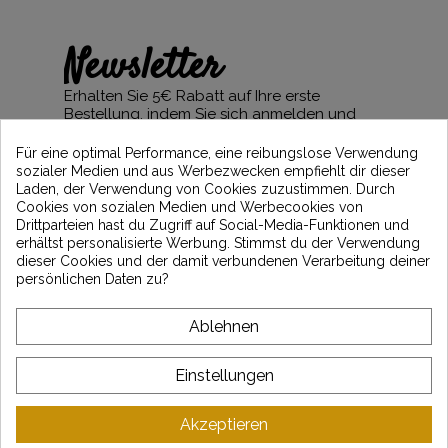
Newsletter
Erhalten Sie 5€ Rabatt auf Ihre erste
Bestellung, indem Sie sich anmelden und
über die neuesten Vintage Motors-
Nachrichten informiert bleiben
Für eine optimal Performance, eine reibungslose Verwendung
sozialer Medien und aus Werbezwecken empfiehlt dir dieser
Laden, der Verwendung von Cookies zuzustimmen. Durch
Cookies von sozialen Medien und Werbecookies von
Drittparteien hast du Zugriff auf Social-Media-Funktionen und
*Dès 99€ d'achat. En vous abonnant à notre newsletter, vous reconnaissez avoir pris
erhältst personalisierte Werbung. Stimmst du der Verwendung
connaissance de notre politique de gestion des données personnelles et vous
dieser Cookies und der damit verbundenen Verarbeitung deiner
l'acceptez.
persönlichen Daten zu?
ÜBER VINTAGE
Ablehnen
KUNDENSERVICE
Einstellungen
LATEST NEWS
Akzeptieren