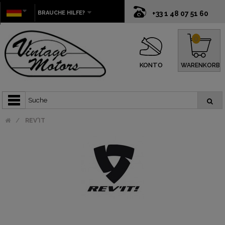
BRAUCHE HILFE?
+33 1 48 07 51 60
0
KONTO
WARENKORB
REV'IT