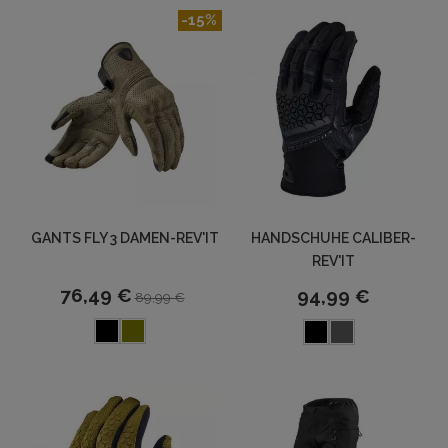
-15%
GANTS FLY 3 DAMEN-REV'IT
HANDSCHUHE CALIBER-
REV'IT
76,49 €
94,99 €
89,99 €