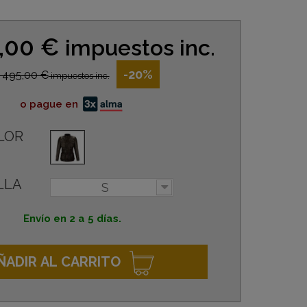
6,00 €
impuestos inc.
-20%
 495,00 €
impuestos inc.
o pague en
LOR
LLA
S
Envío en 2 a 5 días.
ÑADIR AL CARRITO