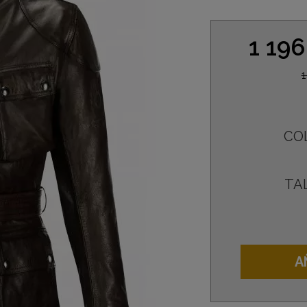
1 19
1
CO
TA
A