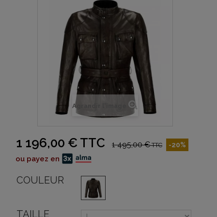
Agrandir l'image
1 196,00 €
TTC
1 495,00 €
-20%
TTC
ou payez en
COULEUR
TAILLE