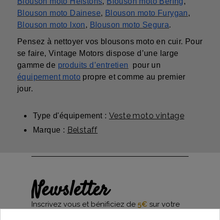
Blouson moto Helstons
,
Blouson moto Bering
,
Blouson moto Dainese
,
Blouson moto Furygan
,
Blouson moto Ixon
,
Blouson moto Segura
.
Pensez à nettoyer vos blousons moto en cuir. Pour
se faire, Vintage Motors dispose d’une large
gamme de
produits d’entretien
pour un
équipement moto
propre et comme au premier
jour.
Veste moto vintage
Type d'équipement :
Belstaff
Marque :
Newsletter
Inscrivez vous et bénificiez de
5€
sur votre
première commande*