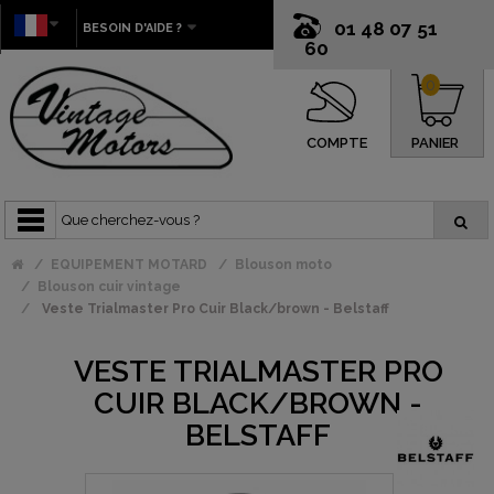
01 48 07 51
BESOIN D'AIDE ?
60
0
COMPTE
PANIER
EQUIPEMENT MOTARD
Blouson moto
Blouson cuir vintage
Veste Trialmaster Pro Cuir Black/brown - Belstaff
VESTE TRIALMASTER PRO
CUIR BLACK/BROWN -
BELSTAFF