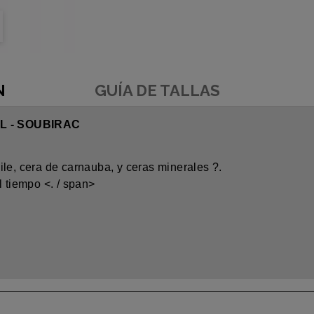
N
GUÍA DE TALLAS
L - SOUBIRAC
le, cera de carnauba, y ceras minerales ?.
el tiempo
<. / span>