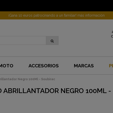
¡Gana 10 euros patrocinando a un familiar! más información
 MOTO
ACCESORIOS
MARCAS
P
illantador Negro 100Ml - Soubirac
 ABRILLANTADOR NEGRO 100ML -