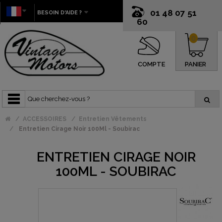
01 48 07 51
BESOIN D'AIDE ?
60
0
COMPTE
PANIER
ACCESSOIRES
Entretien Vêtements
Entretien Cirage Noir 100Ml - Soubirac
ENTRETIEN CIRAGE NOIR
100ML - SOUBIRAC