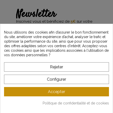
Newsletter
Inscrivez vous et bénificiez de
5€
sur votre
première commande*
et restez informés des dernières nouveautés
Nous utilisons des cookies afin d’assurer le bon fonctionnement
Vintage Motors
du site, améliorer votre expérience d’achat, analyser le trafic et
optimiser la performance du site, ainsi que pour vous proposer
des offres adaptées selon vos centres d’intérêt. Acceptez-vous
ces cookies ainsi que les implications associées à l'utilisation de
*Dès 99€ d'achat. En vous abonnant à notre newsletter, vous reconnaissez avoir pris
vos données personnelles ?
connaissance de notre politique de gestion des données personnelles et vous
l'acceptez.
Rejeter
A PROPOS DE VINTAGE
Configurer
SERVICE CLIENT
Accepter
DERNIÈRES ACTUALITÉS
Politique de confidentialité et de cookies
Mentions légales
-
CGV
-
Gestion des données
-
Plan du site
Copyright © Vintage Motors 2025