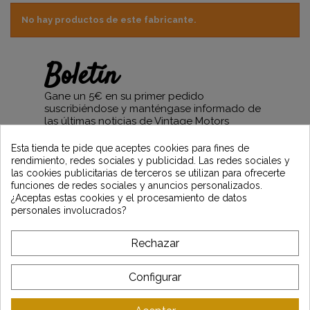
No hay productos de este fabricante.
Boletín
Gane un 5€ en su primer pedido
suscribiéndose y manténgase informado de
las últimas noticias de Vintage Motors
Esta tienda te pide que aceptes cookies para fines de
rendimiento, redes sociales y publicidad. Las redes sociales y
las cookies publicitarias de terceros se utilizan para ofrecerte
*Dès 99€ d'achat. En vous abonnant à notre newsletter, vous reconnaissez avoir pris
funciones de redes sociales y anuncios personalizados.
connaissance de notre politique de gestion des données personnelles et vous
¿Aceptas estas cookies y el procesamiento de datos
l'acceptez.
personales involucrados?
A PROPÓSITO DE VINTAGE
Rechazar
SERVICIO AL CLIENTE
Configurar
ÚLTIMAS NOTICIAS