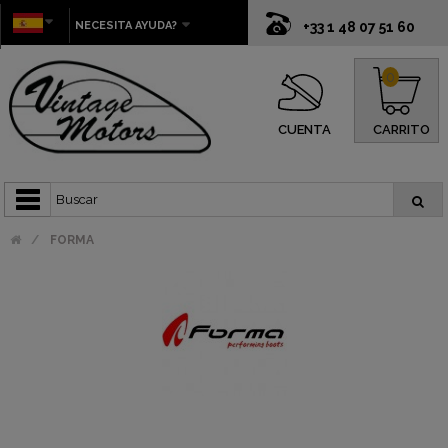
NECESITA AYUDA?
+33 1 48 07 51 60
0
CUENTA
CARRITO
FORMA