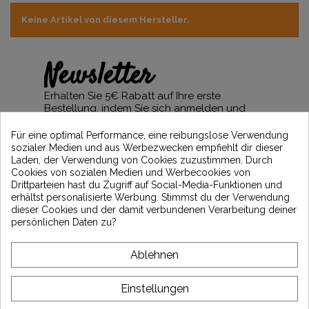
Keine Artikel von diesem Hersteller.
Newsletter
Erhalten Sie 5€ Rabatt auf Ihre erste
Bestellung, indem Sie sich anmelden und
über die neuesten Vintage Motors-
Nachrichten informiert bleiben
Für eine optimal Performance, eine reibungslose Verwendung
sozialer Medien und aus Werbezwecken empfiehlt dir dieser
Laden, der Verwendung von Cookies zuzustimmen. Durch
Cookies von sozialen Medien und Werbecookies von
Drittparteien hast du Zugriff auf Social-Media-Funktionen und
*Dès 99€ d'achat. En vous abonnant à notre newsletter, vous reconnaissez avoir pris
erhältst personalisierte Werbung. Stimmst du der Verwendung
connaissance de notre politique de gestion des données personnelles et vous
dieser Cookies und der damit verbundenen Verarbeitung deiner
l'acceptez.
persönlichen Daten zu?
ÜBER VINTAGE
Ablehnen
KUNDENSERVICE
Einstellungen
LATEST NEWS