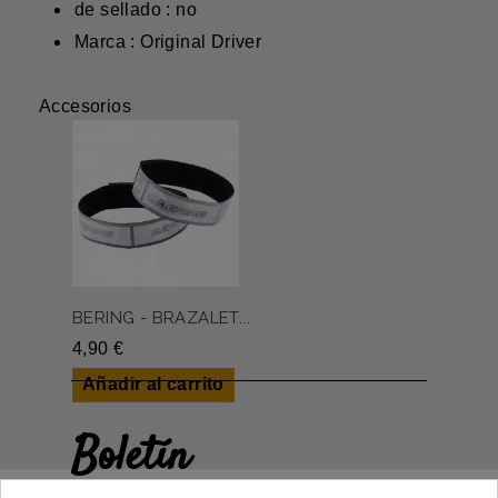
de sellado : no
Marca : Original Driver
Accesorios
BERING - BRAZALET...
4,90 €
Añadir al carrito
Boletín
Gane un 5€ en su primer pedido