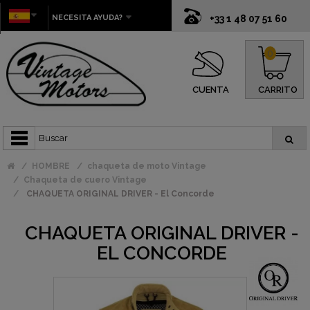
NECESITA AYUDA?
+33 1 48 07 51 60
0
CUENTA
CARRITO
HOMBRE
chaqueta de moto Vintage
Chaqueta de cuero Vintage
CHAQUETA ORIGINAL DRIVER - El Concorde
CHAQUETA ORIGINAL DRIVER -
EL CONCORDE