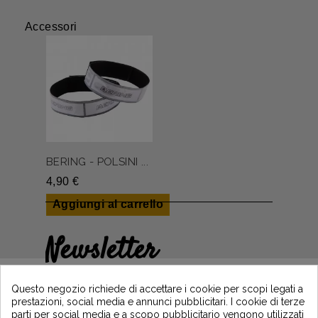
Accessori
BERING - POLSINI ...
4,90 €
Aggiungi al carrello
Newsletter
Guadagna il 5€ sul tuo primo ordine
iscrivendoti e resta informato sulle ultime
Questo negozio richiede di accettare i cookie per scopi legati a
notizie di Vintage Motors
prestazioni, social media e annunci pubblicitari. I cookie di terze
parti per social media e a scopo pubblicitario vengono utilizzati