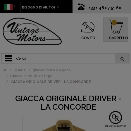
BISOGNO DI AIUTO?
+33 1 48 07 51 60
0
CONTO
CARRELLO
UOMO
giacca moto d'epoca
Giacca in pelle vintage
GIACCA ORIGINALE DRIVER - LA CONCORDE
GIACCA ORIGINALE DRIVER -
LA CONCORDE