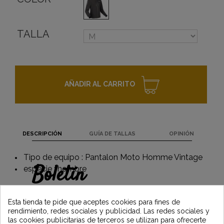
TALLA
AÑADIR AL CARRITO
DESCRIPCIÓN
GUÍA DE TALLAS
OPINIÓN
Tipo de equipo : Pantalon Moto Homme Vintage
Boletín
especie : hombre
Gane un 5€ en su primer pedido
suscribiéndose y manténgase informado de
Esta tienda te pide que aceptes cookies para fines de
las últimas noticias de Vintage Motors
rendimiento, redes sociales y publicidad. Las redes sociales y
las cookies publicitarias de terceros se utilizan para ofrecerte