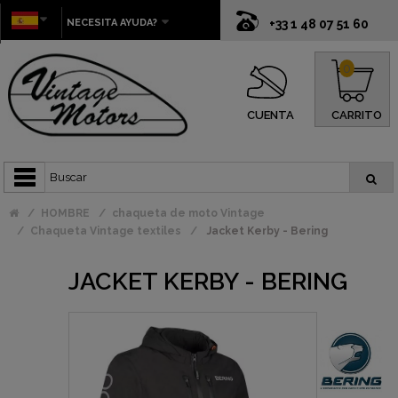
NECESITA AYUDA?
+33 1 48 07 51 60
0
CUENTA
CARRITO
HOMBRE
chaqueta de moto Vintage
Chaqueta Vintage textiles
Jacket Kerby - Bering
JACKET KERBY - BERING