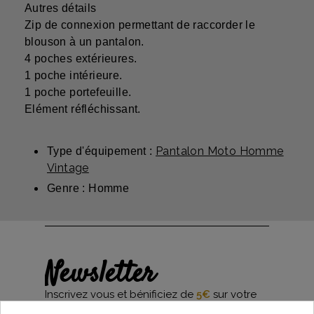
Autres détails
Zip de connexion permettant de raccorder le
blouson à un pantalon.
4 poches extérieures.
1 poche intérieure.
1 poche portefeuille.
Elément réfléchissant.
Pantalon Moto Homme
Type d'équipement :
Vintage
Genre : Homme
Newsletter
Inscrivez vous et bénificiez de
5€
sur votre
première commande*