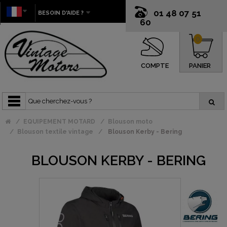
01 48 07 51
BESOIN D'AIDE ?
60
0
COMPTE
PANIER
EQUIPEMENT MOTARD
Blouson moto
Blouson textile vintage
Blouson Kerby - Bering
BLOUSON KERBY - BERING