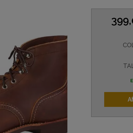
399
CO
TA
E
A