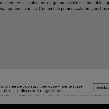
s menores les calzados. cargadores clásicos con doble cap
a una apariencia única. Con piel de primera calidad, gancho
su primer pedido suscribiéndose y manténgase
as últimas noticias de Vintage Motors
vous abonnant à notre newsletter, vous reconnaissez avoir pris connaissance de notre polit