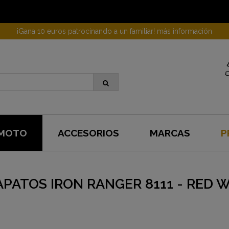
¡Gana 10 euros patrocinando a un familiar! más información
 MOTO
ACCESORIOS
MARCAS
P
APATOS IRON RANGER 8111 - RED 