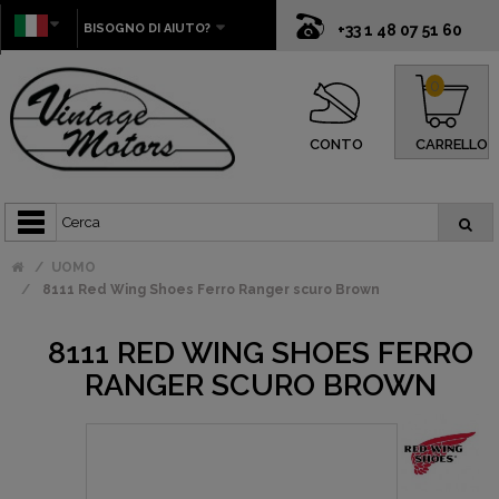
BISOGNO DI AIUTO?
+33 1 48 07 51 60
0
CONTO
CARRELLO
UOMO
8111 Red Wing Shoes Ferro Ranger scuro Brown
8111 RED WING SHOES FERRO
RANGER SCURO BROWN