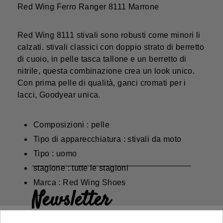
Red Wing Ferro Ranger 8111 Marrone
Red Wing 8111 stivali sono robusti come minori li
calzati. stivali classici con doppio strato di berretto
di cuoio, in pelle tasca tallone e un berretto di
nitrile, questa combinazione crea un look unico.
Con prima pelle di qualità, ganci cromati per i
lacci, Goodyear unica.
Composizioni : pelle
Tipo di apparecchiatura : stivali da moto
Tipo : uomo
stagione : tutte le stagioni
Marca : Red Wing Shoes
Newsletter
Guadagna il 5€ sul tuo primo ordine