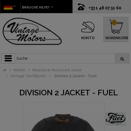
BRAUCHE HILFE?
+33 1 48 07 51 60
0
KONTO
WARENKORB
MANN
Weinlese-Motorrad-Jacke
Vintage Textiljacke
Division 2 Jacket - Fuel
DIVISION 2 JACKET - FUEL