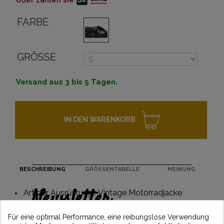
oder zahlen sie
FARBE
GRÖSSE
Versand aus 3 bis 5 Tagen.
IN DEN WARENKORB
BESCHREIBUNG
GRÖSSENTABELLE
MEINUNG
Newsletter
Art der Ausrüstung : Vintage Motorradjacke
Erhalten Sie 5€ Rabatt auf Ihre erste
Für eine optimal Performance, eine reibungslose Verwendung
Bestellung, indem Sie sich anmelden und