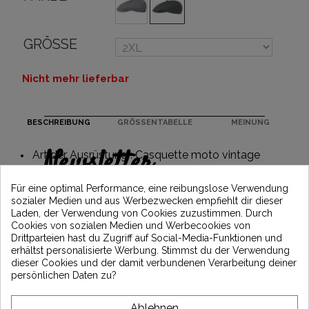
GRÖSSE
Nicht mehr lieferbar
BESCHREIBUNG
GRÖSSENTABELLE
MEINUNG
Newsletter
Art der Ausrüstung : Casquette moto vintage
Erhalten Sie 5€ Rabatt auf Ihre erste
Für eine optimal Performance, eine reibungslose Verwendung
Bestellung, indem Sie sich anmelden und
sozialer Medien und aus Werbezwecken empfiehlt dir dieser
über die neuesten Vintage Motors-
Laden, der Verwendung von Cookies zuzustimmen. Durch
Nachrichten informiert bleiben
Cookies von sozialen Medien und Werbecookies von
Drittparteien hast du Zugriff auf Social-Media-Funktionen und
erhältst personalisierte Werbung. Stimmst du der Verwendung
dieser Cookies und der damit verbundenen Verarbeitung deiner
*Dès 99€ d'achat. En vous abonnant à notre newsletter, vous reconnaissez avoir pris
persönlichen Daten zu?
connaissance de notre politique de gestion des données personnelles et vous
l'acceptez.
Ablehnen