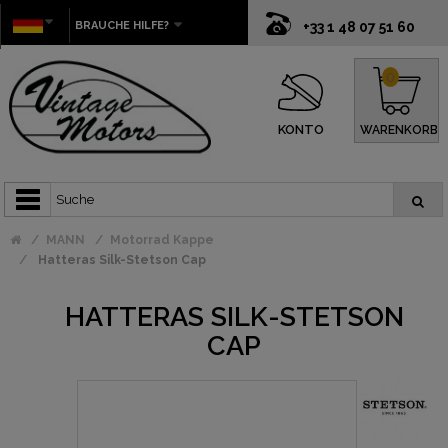
BRAUCHE HILFE?
+33 1 48 07 51 60
0
KONTO
WARENKORB
MANN
Motorrad Kappe
Hatteras Silk-Stetson Cap
HATTERAS SILK-STETSON
CAP