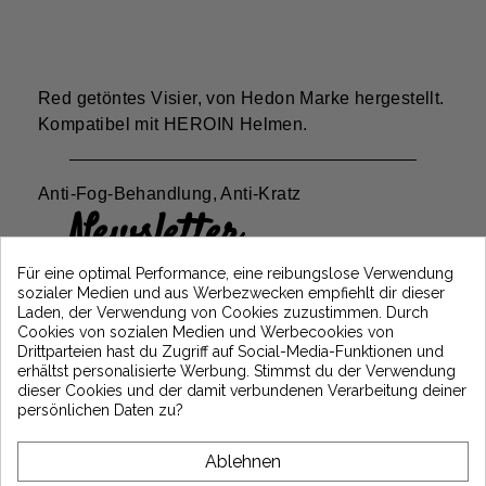
Red getöntes Visier, von Hedon Marke hergestellt.
Kompatibel mit HEROIN Helmen.
Anti-Fog-Behandlung, Anti-Kratz
Newsletter
Erhalten Sie 5€ Rabatt auf Ihre erste
Für eine optimal Performance, eine reibungslose Verwendung
Bestellung, indem Sie sich anmelden und
sozialer Medien und aus Werbezwecken empfiehlt dir dieser
über die neuesten Vintage Motors-
Laden, der Verwendung von Cookies zuzustimmen. Durch
Nachrichten informiert bleiben
Cookies von sozialen Medien und Werbecookies von
Drittparteien hast du Zugriff auf Social-Media-Funktionen und
erhältst personalisierte Werbung. Stimmst du der Verwendung
dieser Cookies und der damit verbundenen Verarbeitung deiner
*Dès 99€ d'achat. En vous abonnant à notre newsletter, vous reconnaissez avoir pris
persönlichen Daten zu?
connaissance de notre politique de gestion des données personnelles et vous
l'acceptez.
Ablehnen