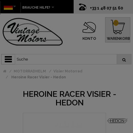
BRAUCHE HILFE?
+33 1 48 07 51 60
0
KONTO
WARENKORB
MOTORRADHELM
Visier Motorrad
Heroine Racer Visier - Hedon
HEROINE RACER VISIER -
HEDON