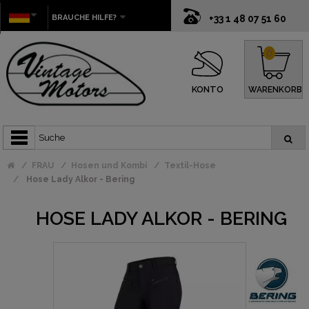
BRAUCHE HILFE?
+33 1 48 07 51 60
0
KONTO
WARENKORB
FRAU
Hosen und Kombi
Textil-Hose
Hose Lady Alkor - Bering
HOSE LADY ALKOR - BERING