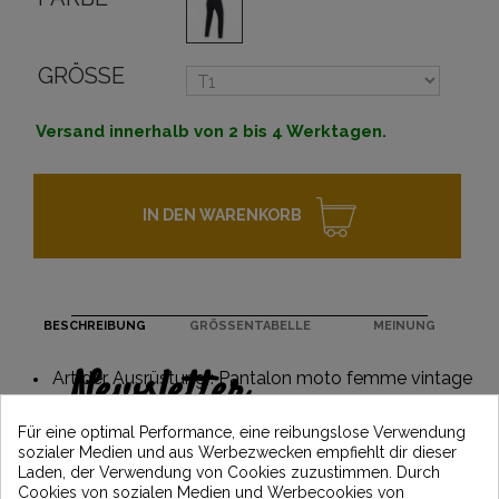
GRÖSSE
Versand innerhalb von 2 bis 4 Werktagen.
IN DEN WARENKORB
BESCHREIBUNG
GRÖSSENTABELLE
MEINUNG
Newsletter
Art der Ausrüstung : Pantalon moto femme vintage
Erhalten Sie 5€ Rabatt auf Ihre erste
Für eine optimal Performance, eine reibungslose Verwendung
Bestellung, indem Sie sich anmelden und
sozialer Medien und aus Werbezwecken empfiehlt dir dieser
über die neuesten Vintage Motors-
Laden, der Verwendung von Cookies zuzustimmen. Durch
Nachrichten informiert bleiben
Cookies von sozialen Medien und Werbecookies von