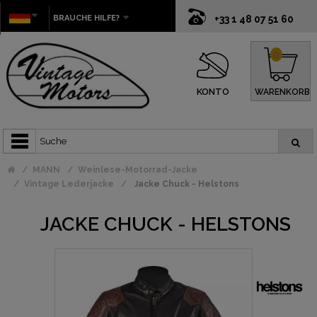
BRAUCHE HILFE?
+33 1 48 07 51 60
0
KONTO
WARENKORB
MANN
Weinlese-Motorrad-Jacke
Vintage Lederjacke
Jacke Chuck - Helstons
JACKE CHUCK - HELSTONS