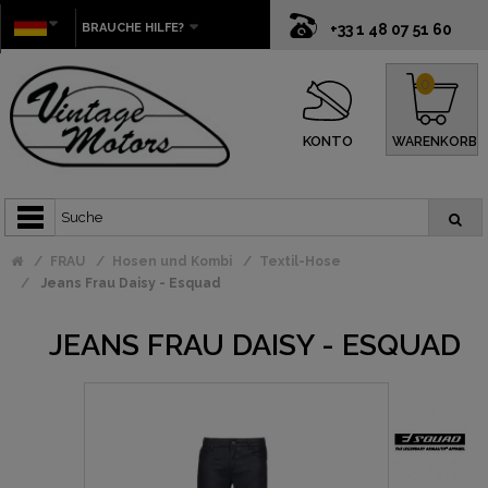
BRAUCHE HILFE?
+33 1 48 07 51 60
0
KONTO
WARENKORB
FRAU
Hosen und Kombi
Textil-Hose
Jeans Frau Daisy - Esquad
JEANS FRAU DAISY - ESQUAD