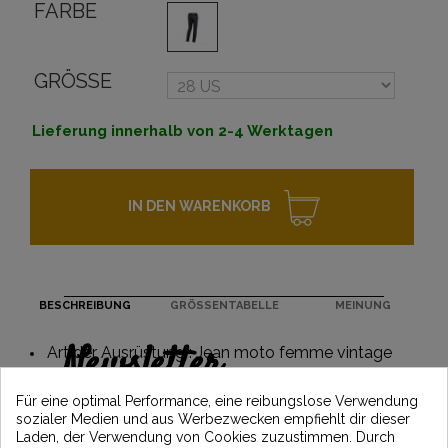
FARBE
GRÖSSE
Lieferung innerhalb von 2-4 Werktagen
IN DEN WARENKORB
BESCHREIBUNG
GRÖSSENTABELLE
MEINUNG
Newsletter
Art der Ausrüstung : Jean moto femme vintage
Erhalten Sie 5€ Rabatt auf Ihre erste
Für eine optimal Performance, eine reibungslose Verwendung
Bestellung, indem Sie sich anmelden und
sozialer Medien und aus Werbezwecken empfiehlt dir dieser
über die neuesten Vintage Motors-
Laden, der Verwendung von Cookies zuzustimmen. Durch