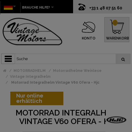
BRAUCHE HILFE?
+33 1 48 07 51 60
0
KONTO
WARENKORB
MOTORRADHELM
Motorradhelme Weinlese
Vintage Integralhelm
Motorrad Integralhelm Vintage V60 Ofera - Hjc
Nur online
erhältlich
MOTORRAD INTEGRALHELM
VINTAGE V60 OFERA - HJC