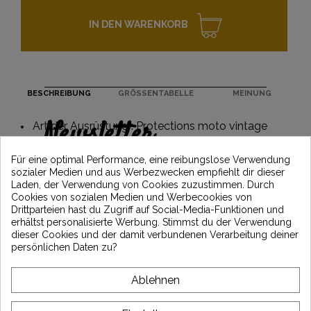
IN DEN WARENKORB
BESCHREIBUNG
GRÖSSENTABELLE
MEINUNG
Newsletter
Art der Ausrüstung : Protections moto vintage
Erhalten Sie 5€ Rabatt auf Ihre erste
Für eine optimal Performance, eine reibungslose Verwendung
Bestellung, indem Sie sich anmelden und
sozialer Medien und aus Werbezwecken empfiehlt dir dieser
über die neuesten Vintage Motors-
Laden, der Verwendung von Cookies zuzustimmen. Durch
Nachrichten informiert bleiben
Cookies von sozialen Medien und Werbecookies von
Drittparteien hast du Zugriff auf Social-Media-Funktionen und
erhältst personalisierte Werbung. Stimmst du der Verwendung
dieser Cookies und der damit verbundenen Verarbeitung deiner
*Dès 99€ d'achat. En vous abonnant à notre newsletter, vous reconnaissez avoir pris
persönlichen Daten zu?
connaissance de notre politique de gestion des données personnelles et vous
l'acceptez.
Ablehnen
ÜBER VINTAGE