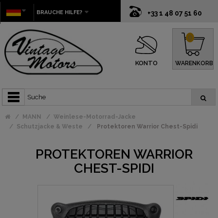
BRAUCHE HILFE?
+33 1 48 07 51 60
0
KONTO
WARENKORB
MANN
Weinlese-Motorrad-Jacke
Schutzjacke & Weste
Protektoren Warrior Chest-Spidi
PROTEKTOREN WARRIOR
CHEST-SPIDI