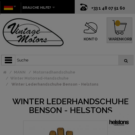
BRAUCHE HILFE?
+33 1 48 07 51 60
0
KONTO
WARENKORB
MANN
Motorradhandschuhe
Winter Motorrad-Handschuhe
Winter Lederhandschuhe Benson - Helstons
WINTER LEDERHANDSCHUHE
BENSON - HELSTONS