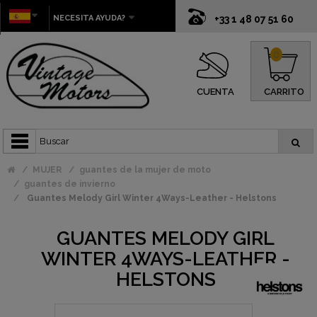
NECESITA AYUDA?
+33 1 48 07 51 60
0
CUENTA
CARRITO
MUJER
guantes de la mujer de moto
guantes de invierno
Guantes Melody Girl Winter 4Ways-Leather - Helstons
GUANTES MELODY GIRL
WINTER 4WAYS-LEATHER -
HELSTONS