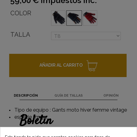
59,00 €
impuestos inc.
COLOR
TALLA
AÑADIR AL CARRITO
DESCRIPCIÓN
GUÍA DE TALLAS
OPINIÓN
Tipo de equipo : Gants moto hiver femme vintage
Boletín
especie : mujer
Gane un 5€ en su primer pedido
suscribiéndose y manténgase informado de