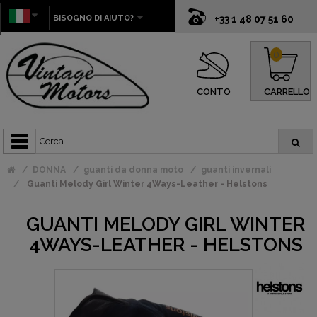
BISOGNO DI AIUTO?
+33 1 48 07 51 60
0
CONTO
CARRELLO
DONNA
guanti da donna moto
guanti invernali
Guanti Melody Girl Winter 4Ways-Leather - Helstons
GUANTI MELODY GIRL WINTER
4WAYS-LEATHER - HELSTONS