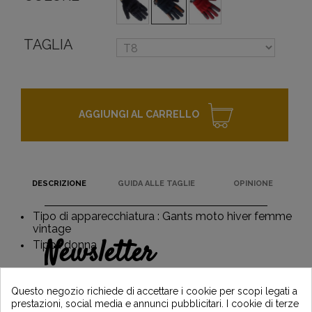
TAGLIA
AGGIUNGI AL CARRELLO
DESCRIZIONE
GUIDA ALLE TAGLIE
OPINIONE
Tipo di apparecchiatura : Gants moto hiver femme
vintage
Newsletter
Tipo : donna
Guadagna il 5€ sul tuo primo ordine
iscrivendoti e resta informato sulle ultime
Questo negozio richiede di accettare i cookie per scopi legati a
notizie di Vintage Motors
prestazioni, social media e annunci pubblicitari. I cookie di terze