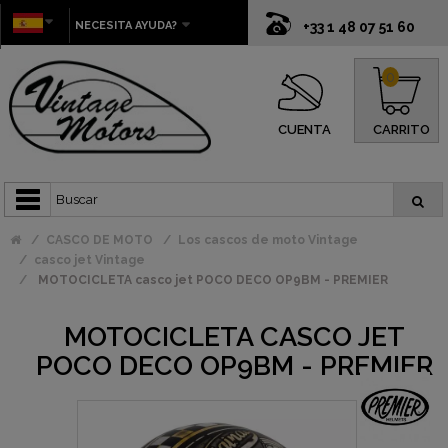
NECESITA AYUDA?
+33 1 48 07 51 60
0
CUENTA
CARRITO
CASCO DE MOTO
Los cascos de moto Vintage
casco jet Vintage
MOTOCICLETA casco jet POCO DECO OP9BM - PREMIER
MOTOCICLETA CASCO JET
POCO DECO OP9BM - PREMIER