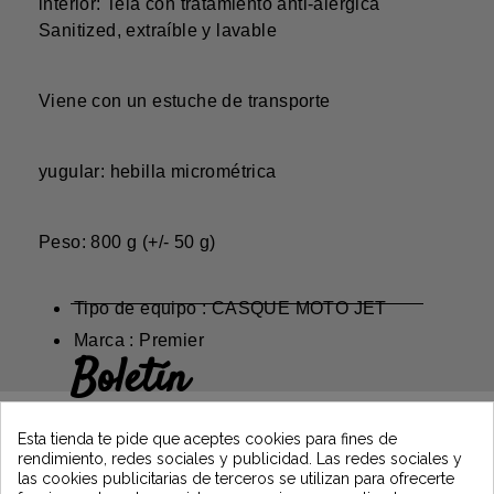
interior: Tela con tratamiento anti-alérgica
Sanitized, extraíble y lavable
Viene con un estuche de transporte
yugular: hebilla micrométrica
Peso: 800 g (+/- 50 g)
Tipo de equipo : CASQUE MOTO JET
Marca : Premier
Boletín
Gane un 5€ en su primer pedido
suscribiéndose y manténgase informado de
Esta tienda te pide que aceptes cookies para fines de
las últimas noticias de Vintage Motors
rendimiento, redes sociales y publicidad. Las redes sociales y
las cookies publicitarias de terceros se utilizan para ofrecerte