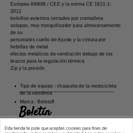
Europea 89/686 / CEE y la norma CE 1621-1:
2012
bolsillos externos cerrados por cremallera
solapas, muy tranquilizador para almacenamiento
de su
personales cuello de Ajuste y la cintura por
hebillas de metal
efectos metálicos de ventilación debajo de los
brazos para la regulación térmica
Zip y la presión
Tipo de equipo : chaqueta de la motocicleta
de la vendimia
Marca : Belstaff
Boletín
Gane un 5€ en su primer pedido
suscribiéndose y manténgase informado de
Esta tienda te pide que aceptes cookies para fines de
las últimas noticias de Vintage Motors