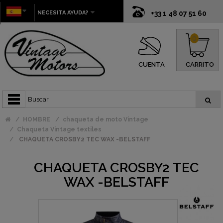
NECESITA AYUDA?
+33 1 48 07 51 60
0
CUENTA
CARRITO
HOMBRE
chaqueta de moto Vintage
Chaqueta Vintage textiles
CHAQUETA CROSBY2 TEC WAX -BELSTAFF
CHAQUETA CROSBY2 TEC
WAX -BELSTAFF