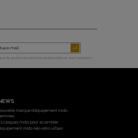
ique de gestion des données personnelles et vous l'acceptez.
 NEWS
 nouvelle marque d’équipement moto
 femmes
rs casques moto pour scrambler
l’équipement moto néo-rétro urbain