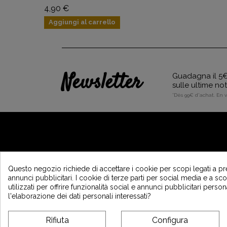
4,90 €
Aggiungi al carrello
Newsletter
Guadagna il 5€ 
sulle ultime no
*Dès 99€ d'achat. En 
A PROPOSITO DI VINTAGE
Questo negozio richiede di accettare i cookie per scopi legati a pr
annunci pubblicitari. I cookie di terze parti per social media e a s
Chi siamo ?
utilizzati per offrire funzionalità social e annunci pubblicitari person
Programma di fedeltà e sponsorizzazione
l'elaborazione dei dati personali interessati?
Recrutement Vintage Motors
affiliation
Rifiuta
Configura
Vintage Motors Magazine