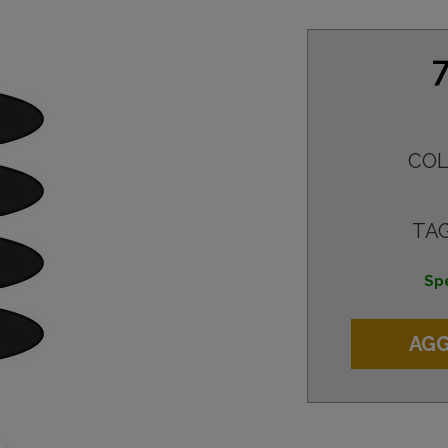
COL
TAG
Spe
AGG