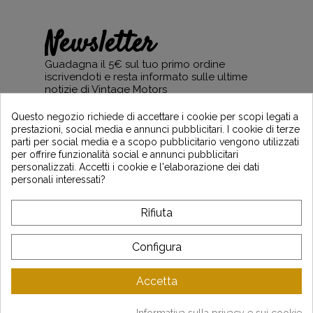
Newsletter
Guadagna il 5€ sul tuo primo ordine
iscrivendoti e resta informato sulle ultime
notizie di Vintage Motors
Questo negozio richiede di accettare i cookie per scopi legati a
prestazioni, social media e annunci pubblicitari. I cookie di terze
parti per social media e a scopo pubblicitario vengono utilizzati
*Dès 99€ d'achat. En vous abonnant à notre newsletter, vous reconnaissez avoir pris
per offrire funzionalità social e annunci pubblicitari
connaissance de notre politique de gestion des données personnelles et vous
personalizzati. Accetti i cookie e l'elaborazione dei dati
l'acceptez.
personali interessati?
A PROPOSITO DI VINTAGE
Rifiuta
SERVIZIO CLIENTI
Configura
LATEST NEWS
Accetta