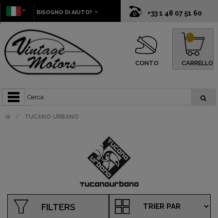
BISOGNO DI AIUTO?
+33 1 48 07 51 60
0
CONTO
CARRELLO
TUCANO URBANO
FILTERS