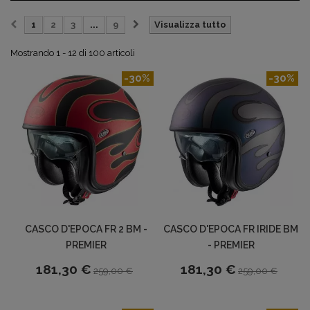
1
2
3
...
9
Visualizza tutto
Mostrando 1 - 12 di 100 articoli
-30%
-30%
CASCO D'EPOCA FR 2 BM -
CASCO D'EPOCA FR IRIDE BM
PREMIER
- PREMIER
181,30 €
181,30 €
259,00 €
259,00 €