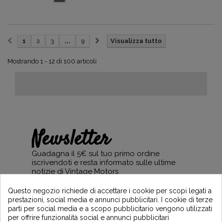
1
2
3
...
9
Visualizza tutto
Mostrando 1 - 12 di 100 articoli
Newsletter
Guadagna il 5€ sul tuo primo ordine
iscrivendoti e resta informato sulle ultime
notizie di Vintage Motors
Questo negozio richiede di accettare i cookie per scopi legati a
prestazioni, social media e annunci pubblicitari. I cookie di terze
parti per social media e a scopo pubblicitario vengono utilizzati
*Dès 99€ d'achat. En vous abonnant à notre newsletter, vous reconnaissez avoir pris
per offrire funzionalità social e annunci pubblicitari
connaissance de notre politique de gestion des données personnelles et vous