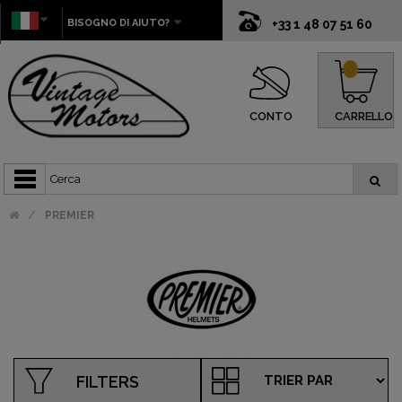
BISOGNO DI AIUTO?
+33 1 48 07 51 60
0
CONTO
CARRELLO
PREMIER
FILTERS