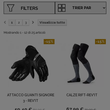
FILTERS
1
2
3
Visualizza tutto
Mostrando 1 - 12 di 25 articoli
-15%
-15%
ATTACCO GUANTI SIGNORE
CALZE RIFT-REV'IT
3 - REV'IT
67,99 €
59,49 €
79,99 €
69,99 €