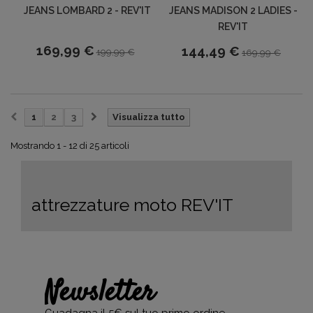
JEANS LOMBARD 2 - REV'IT
JEANS MADISON 2 LADIES -
REV'IT
169,99 €
144,49 €
199,99 €
169,99 €
1
2
3
Visualizza tutto
Mostrando 1 - 12 di 25 articoli
attrezzature moto REV'IT
Newsletter
Guadagna il 5€ sul tuo primo ordine