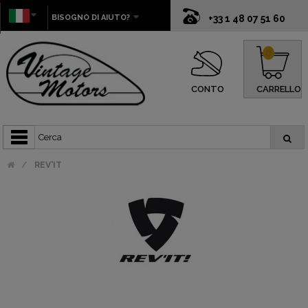
BISOGNO DI AIUTO?
+33 1 48 07 51 60
0
CONTO
CARRELLO
REV'IT