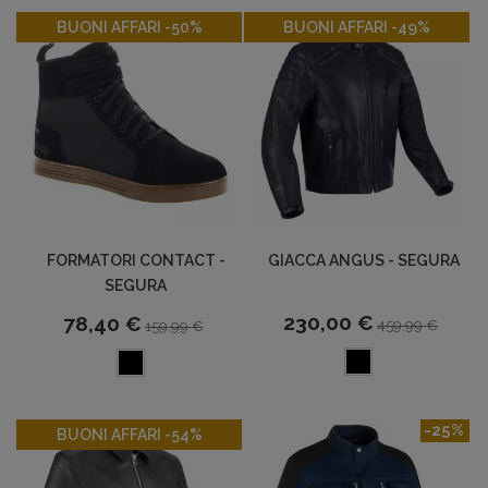
-50%
-49%
BUONI AFFARI -50%
BUONI AFFARI -49%
FORMATORI CONTACT -
GIACCA ANGUS - SEGURA
SEGURA
230,00 €
78,40 €
459,99 €
159,99 €
-54%
-25%
BUONI AFFARI -54%