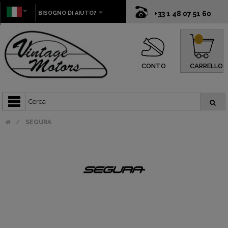
BISOGNO DI AIUTO?
+33 1 48 07 51 60
0
CONTO
CARRELLO
SEGURA