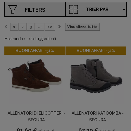
FILTERS
1
2
3
...
12
Visualizza tutto
Mostrando 1 - 12 di 135 articoli
-51%
-51%
BUONI AFFARI -51%
BUONI AFFARI -51%
ALLENATORI DI ELICOTTERI -
ALLENATORI KATOOMBA -
SEGURA
SEGURA
81,60 €
67,20 €
169,99 €
139,99 €