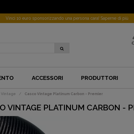
Vinci 10 euro sponsorizzando una persona cara! Saperne di più
ENTO
ACCESSORI
PRODUTTORI
 Vintage
Casco Vintage Platinum Carbon - Premier
O VINTAGE PLATINUM CARBON - P