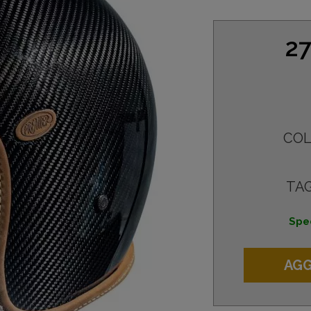
27
COL
TAG
Sped
AGG