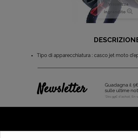
Visualizza
ingrandito
DESCRIZION
Tipo di apparecchiatura : casco jet moto d'
Newsletter
Guadagna il 5€ 
sulle ultime no
*Dès 99€ d'achat. En 