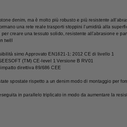
otone denim, ma è molto più robusto e più resistente all'abr
mano una rete reale trasporti stoppini l'umidità alla superfi
creare una tessuto solido, resistente all'abrasione e part
n twill
sibilità simo Approvato EN1621-1: 2012 CE di livello 1
 SEESOFT (TM) CE-level 1 Versione B RV01
i impatto direttiva 89/686 CEE
 state spostate rispetto a un denim modo di montaggio per fo
e eseguita in parallelo triplicato in modo da aumentare la res