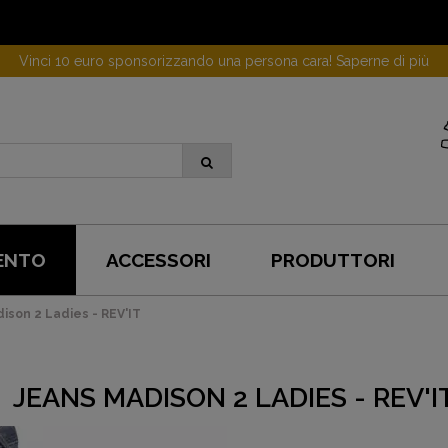
Vinci 10 euro sponsorizzando una persona cara! Saperne di più
ENTO
ACCESSORI
PRODUTTORI
ison 2 Ladies - REV'IT
JEANS MADISON 2 LADIES - REV'I