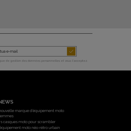
ique de gestion des données personnelles et vous l'acceptez.
 NEWS
 nouvelle marque d’équipement moto
 femmes
rs casques moto pour scrambler
l’équipement moto néo-rétro urbain