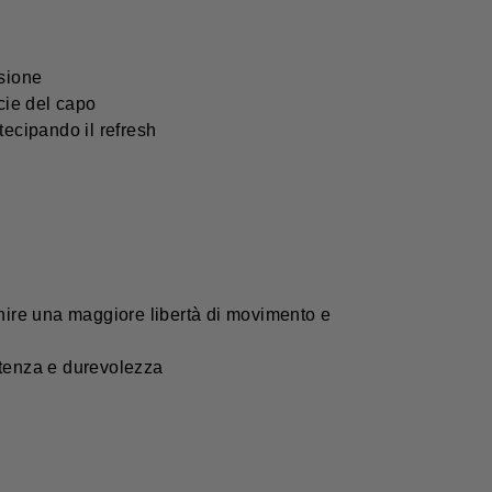
asione
cie del capo
ecipando il refresh
rnire una maggiore libertà di movimento e
istenza e durevolezza