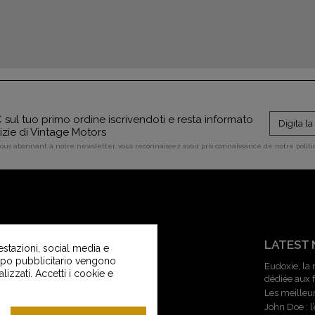
sul tuo primo ordine iscrivendoti e resta informato
tizie di Vintage Motors
vous abonnant à notre newsletter, vous reconnaissez avoir pris connaissance de notre polit
SERVIZIO CLIENTI
LATEST
estazioni, social media e
copo pubblicitario vengono
Contattaci
Eudoxie, la
alizzati. Accetti i cookie e
dédiée aux
Servizio clienti di Vintage Motors
Les meilleu
Guida alle taglie
John Doe : 
Consegne e ritorni