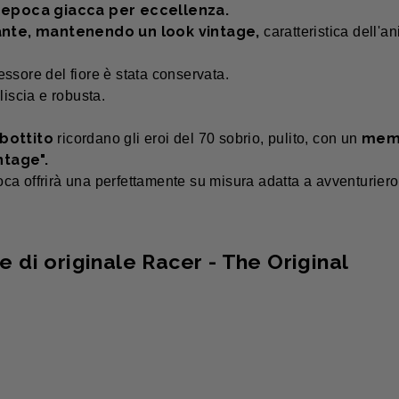
epoca giacca per eccellenza.
l
vante, mantenendo un look vintage,
caratteristica dell'a
pessore del fiore è stata conservata.
liscia e robusta.
bottito
memb
ricordano gli eroi del 70 sobrio, pulito, con un
ntage".
oca offrirà una perfettamente su misura adatta a avventuriero tu
le di originale Racer - The Original