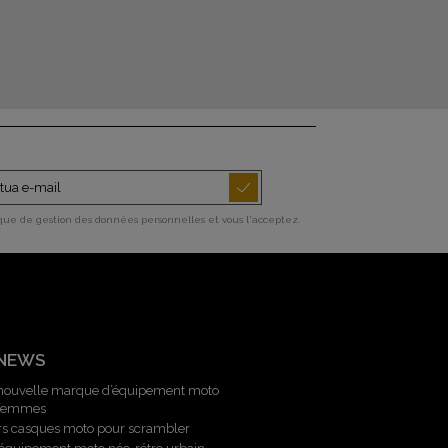
ique de gestion des données personnelles et vous l'acceptez.
 NEWS
 nouvelle marque d’équipement moto
 femmes
rs casques moto pour scrambler