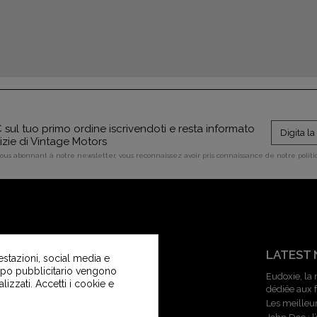
sul tuo primo ordine iscrivendoti e resta informato
tizie di Vintage Motors
vous abonnant à notre newsletter, vous reconnaissez avoir pris connaissance de notre polit
SERVIZIO CLIENTI
LATEST
estazioni, social media e
copo pubblicitario vengono
Contattaci
Eudoxie, la
alizzati. Accetti i cookie e
dédiée aux
Servizio clienti di Vintage Motors
Les meilleu
Guida alle taglie