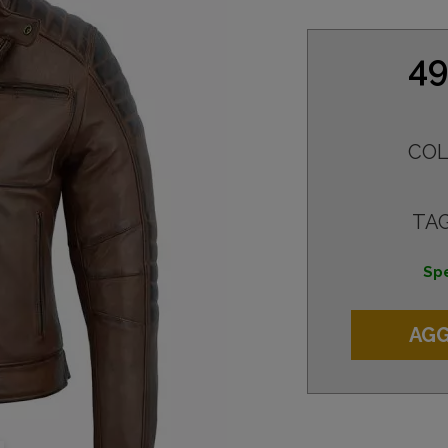
49
COL
TAG
Spe
AGG