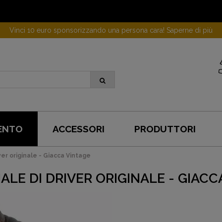
Vinci 10 euro sponsorizzando una persona cara! Saperne di più
ENTO
ACCESSORI
PRODUTTORI
iver originale - Giacca Vintage
NALE DI DRIVER ORIGINALE - GIACC