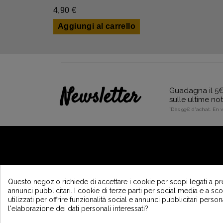
4,90 €
Aggiungi al carrello
Newsletter
Guadagna il 5€ 
sulle ultime no
*Dès 99€ d'achat. En 
A PROPOSITO DI VINTAGE
Questo negozio richiede di accettare i cookie per scopi legati a pr
annunci pubblicitari. I cookie di terze parti per social media e a s
Chi siamo ?
utilizzati per offrire funzionalità social e annunci pubblicitari person
Programma di fedeltà e sponsorizzazione
l'elaborazione dei dati personali interessati?
Recrutement Vintage Motors