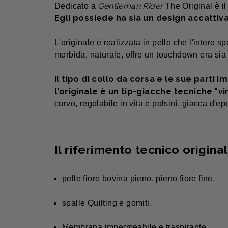
Gentleman Rider
Dedicato a
The Original è i
Egli possiede ha sia un design accatti
L'originale è realizzata in pelle che l'intero s
morbida, naturale, offre un touchdown era sia 
Il tipo di collo da corsa e le sue parti
im
l'originale è un tip-giacche tecniche "vi
curvo, regolabile in vita e polsini, giacca d'ep
Il riferimento tecnico origina
pelle fiore bovina pieno, pieno fiore fine.
spalle Quilting e gomiti.
Membrana impermeabile e traspirante.