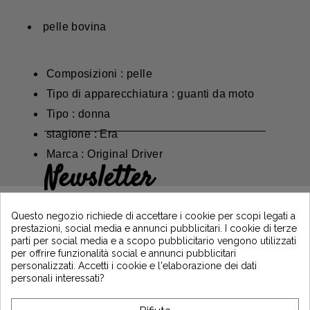
pelle bovina
Composizioni : pelle
Tipo di apparecchiatura : guanti da moto
Tipo : donna
stagione : Era
Marca : Original Driver
Newsletter
Guadagna il 5€ sul tuo primo ordine
iscrivendoti e resta informato sulle ultime
Questo negozio richiede di accettare i cookie per scopi legati a
notizie di Vintage Motors
prestazioni, social media e annunci pubblicitari. I cookie di terze
parti per social media e a scopo pubblicitario vengono utilizzati
per offrire funzionalità social e annunci pubblicitari
personalizzati. Accetti i cookie e l'elaborazione dei dati
*Dès 99€ d'achat. En vous abonnant à notre newsletter, vous reconnaissez avoir pris
personali interessati?
connaissance de notre politique de gestion des données personnelles et vous
l'acceptez.