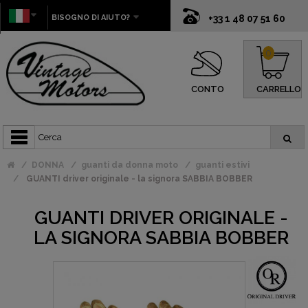
BISOGNO DI AIUTO?
+33 1 48 07 51 60
0
CONTO
CARRELLO
DONNA
guanti da donna moto
guanti estivi
GUANTI driver originale - la signora SABBIA BOBBER
GUANTI DRIVER ORIGINALE -
LA SIGNORA SABBIA BOBBER