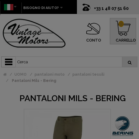
BISOGNO DI AIUTO?
+33 1 48 07 51 60
0
CONTO
CARRELLO
UOMO
pantaloni moto
pantaloni tessili
Pantaloni Mils - Bering
PANTALONI MILS - BERING