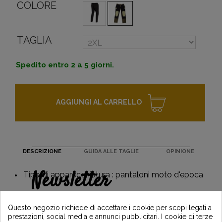
COLORE
TAGLIA
Spedito entro 2 a 5 giorni.
AGGIUNGI AL CARRELLO
DESCRIZIONE
GUIDA ALLE TAGLIE
OPINIONE
Newsletter
Tipo di apparecchiatura : pantaloni moto d'epoca
Guadagna il 5€ sul tuo primo ordine
iscrivendoti e resta informato sulle ultime
Questo negozio richiede di accettare i cookie per scopi legati a
notizie di Vintage Motors
prestazioni, social media e annunci pubblicitari. I cookie di terze